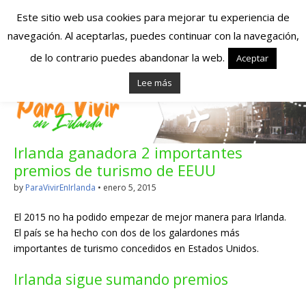
Este sitio web usa cookies para mejorar tu experiencia de
navegación. Al aceptarlas, puedes continuar con la navegación,
Españoles en
de lo contrario puedes abandonar la web.
Aceptar
Lee más
Irlanda – Vivir en
Irlanda – Trabajo
Irlanda ganadora 2 importantes
en Irlanda –
premios de turismo de EEUU
Alojamiento en
by
ParaVivirEnIrlanda
•
enero 5, 2015
Irlanda
El 2015 no ha podido empezar de mejor manera para Irlanda.
El país se ha hecho con dos de los galardones más
importantes de turismo concedidos en Estados Unidos.
Blog dedicado a los que viven, estudian y trabajan en
Irlanda!
Irlanda sigue sumando premios