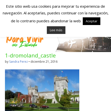
Este sitio web usa cookies para mejorar tu experiencia de
navegación. Al aceptarlas, puedes continuar con la navegación,
Españoles en
de lo contrario puedes abandonar la web.
Aceptar
Lee más
Irlanda – Vivir en
Irlanda – Trabajo
1-dromoland_castle
en Irlanda –
by
Sandra Perez
•
diciembre 21, 2016
Alojamiento en
Irlanda
Blog dedicado a los que viven, estudian y trabajan en
Irlanda!