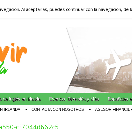
avegación. Al aceptarlas, puedes continuar con la navegación, de 
anda – Vivir en Irla
miento en Irlanda
n Irlanda!
 de Inglés en Irlanda
Eventos, Diversión y Más
Españoles e
EN IRLANDA
CONTACTA CON NOSOTROS
ASESOR FINANCIE
a550-cf7044d662c5