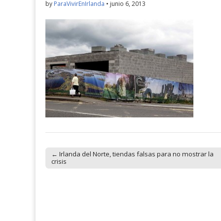
by
ParaVivirEnIrlanda
•
junio 6, 2013
← Irlanda del Norte, tiendas falsas para no mostrar la
Post navigation
crisis