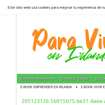
Este sitio web usa cookies para mejorar tu experiencia de n
Españoles en Irl
Irlanda – Aloja
Blog dedicado a los que viven, estudian y trabajan e
Skip to content
Encontrar Alojamiento
Encontrar Trabajo
Cursos
Main menu
E-BOOK EMPRENDER EN IRLANDA
E-BOOK VIVIR 
Sub menu
205123126-5b915b75-be31-4aea-