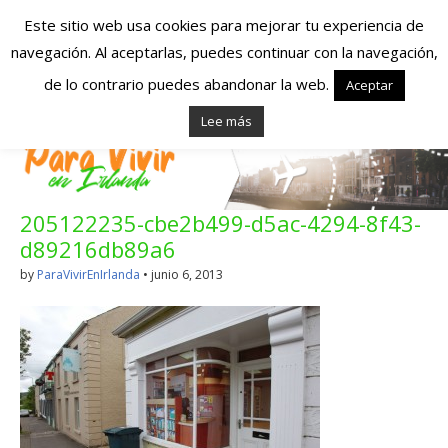
Este sitio web usa cookies para mejorar tu experiencia de
navegación. Al aceptarlas, puedes continuar con la navegación,
Españoles en
de lo contrario puedes abandonar la web.
Aceptar
Lee más
Irlanda – Vivir en
Irlanda – Trabajo
205122235-cbe2b499-d5ac-4294-8f43-
en Irlanda –
d89216db89a6
Alojamiento en
by
ParaVivirEnIrlanda
•
junio 6, 2013
Irlanda
Blog dedicado a los que viven, estudian y trabajan en
Irlanda!