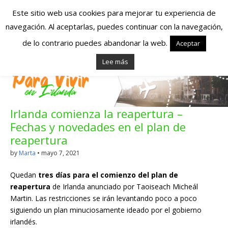
Este sitio web usa cookies para mejorar tu experiencia de
navegación. Al aceptarlas, puedes continuar con la navegación,
Españoles en
de lo contrario puedes abandonar la web.
Aceptar
Lee más
Irlanda – Vivir en
Irlanda – Trabajo
Irlanda comienza la reapertura –
en Irlanda –
Fechas y novedades en el plan de
Alojamiento en
reapertura
by
Marta
•
mayo 7, 2021
Irlanda
Quedan
tres días para el comienzo del plan de
reapertura
de Irlanda anunciado por Taoiseach Micheál
Blog dedicado a los que viven, estudian y trabajan en
Martin. Las restricciones se irán levantando poco a poco
Irlanda!
siguiendo un plan minuciosamente ideado por el gobierno
irlandés.