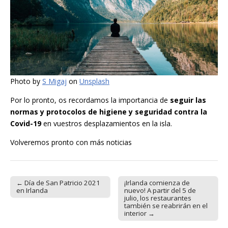
Photo by
S Migaj
on
Unsplash
Por lo pronto, os recordamos la importancia de
seguir las
normas y protocolos de higiene y seguridad contra la
Covid-19
en vuestros desplazamientos en la isla.
Volveremos pronto con más noticias
← Día de San Patricio 2021
¡Irlanda comienza de
Post navigation
en Irlanda
nuevo! A partir del 5 de
julio, los restaurantes
también se reabrirán en el
interior →