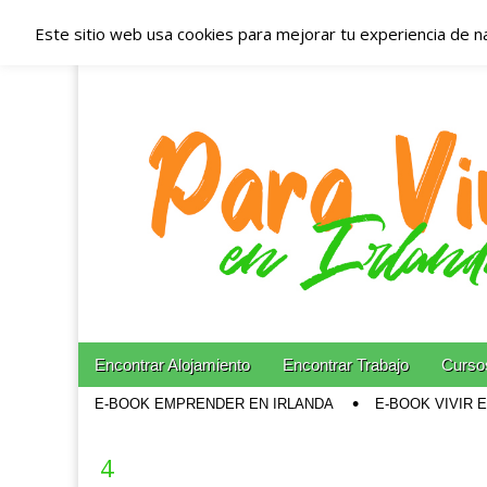
Este sitio web usa cookies para mejorar tu experiencia de n
Españoles en Irl
Irlanda – Aloja
Blog dedicado a los que viven, estudian y trabajan e
Skip to content
Encontrar Alojamiento
Encontrar Trabajo
Cursos
Main menu
E-BOOK EMPRENDER EN IRLANDA
E-BOOK VIVIR 
Sub menu
4