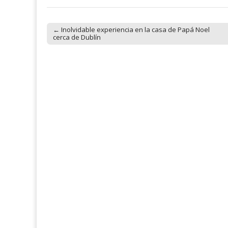
← Inolvidable experiencia en la casa de Papá Noel
Post navigation
cerca de Dublín