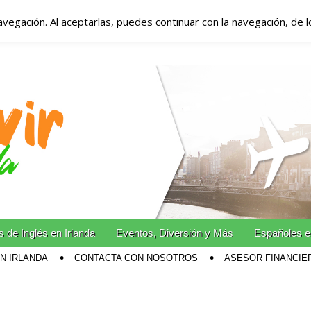
avegación. Al aceptarlas, puedes continuar con la navegación, de 
anda – Vivir en Irla
miento en Irlanda
n Irlanda!
 de Inglés en Irlanda
Eventos, Diversión y Más
Españoles e
EN IRLANDA
CONTACTA CON NOSOTROS
ASESOR FINANCIE