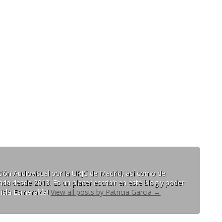
ón Audiovisual por la URJC de Madrid, así como de
da desde 2013. Es un placer escribir en este blog y poder
 isla Esmeralda!
View all posts by Patricia Garcia
→