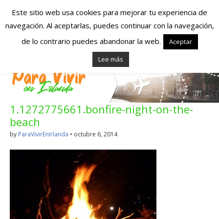
Este sitio web usa cookies para mejorar tu experiencia de
navegación. Al aceptarlas, puedes continuar con la navegación,
Españoles en
de lo contrario puedes abandonar la web.
Aceptar
Lee más
Irlanda – Vivir en
Irlanda – Trabajo
1.1272775661.bonfire-night-on-the-
en Irlanda –
beach
Alojamiento en
by
ParaVivirEnIrlanda
•
octubre 6, 2014
Irlanda
Blog dedicado a los que viven, estudian y trabajan en
Irlanda!