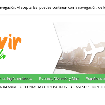
avegación. Al aceptarlas, puedes continuar con la navegación, de 
anda – Vivir en Irla
miento en Irlanda
n Irlanda!
 de Inglés en Irlanda
Eventos, Diversión y Más
Españoles e
EN IRLANDA
CONTACTA CON NOSOTROS
ASESOR FINANCIE