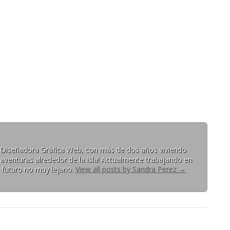
 y Diseñadora Gráfica Web, con más de dos años viviendo
aventuras alrededor de la isla! Actualmente trabajando en
n futuro no muy lejano.
View all posts by Sandra Perez
→