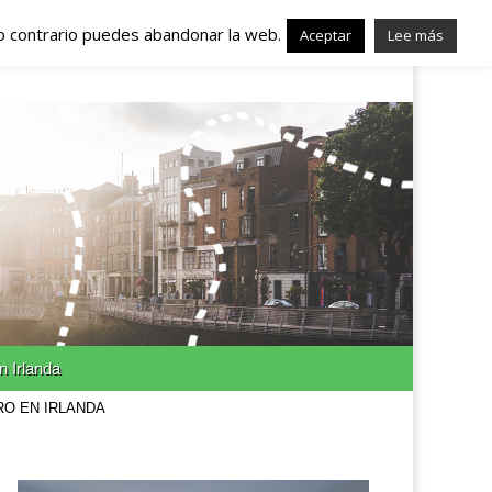
lo contrario puedes abandonar la web.
nda – Trabajo en
Aceptar
Lee más
n Irlanda
RO EN IRLANDA