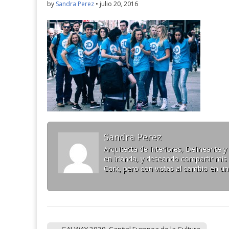
by
Sandra Perez
•
julio 20, 2016
Sandra Perez
Arquitecta de Interiores, Delineante
en Irlanda, y deseando compartir mis 
Cork, pero con vistas al cambio en u