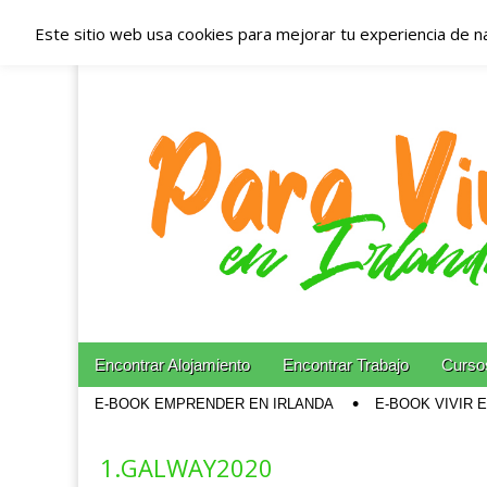
Este sitio web usa cookies para mejorar tu experiencia de n
Españoles en Irl
Irlanda – Aloja
Blog dedicado a los que viven, estudian y trabajan e
Skip to content
Encontrar Alojamiento
Encontrar Trabajo
Cursos
Main menu
E-BOOK EMPRENDER EN IRLANDA
E-BOOK VIVIR 
Sub menu
1.GALWAY2020