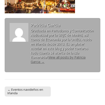
Patricia Garcia
Graduada en Periodismo y Comunicación
Audiovisual por la URJC de Madrid, así
como de Economía por la UNED, resido
en Irlanda desde 2013. Es un placer
escribir en este blog y poder contaros
todo cuanto sé acerca de la isla
Esmeralda!
View all posts by Patricia
Garcia
→
← Eventos navideños en
Post navigation
Irlanda