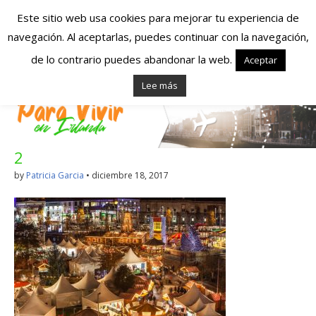
Este sitio web usa cookies para mejorar tu experiencia de
navegación. Al aceptarlas, puedes continuar con la navegación,
Españoles en
de lo contrario puedes abandonar la web.
Aceptar
Lee más
Irlanda – Vivir en
Irlanda – Trabajo
2
en Irlanda –
by
Patricia Garcia
•
diciembre 18, 2017
Alojamiento en
Irlanda
Blog dedicado a los que viven, estudian y trabajan en
Irlanda!