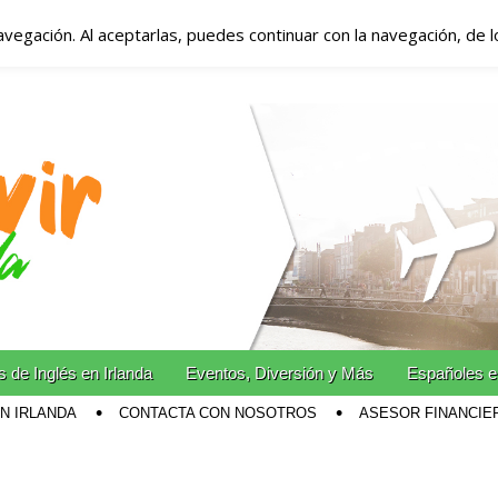
avegación. Al aceptarlas, puedes continuar con la navegación, de 
anda – Vivir en Irla
miento en Irlanda
n Irlanda!
 de Inglés en Irlanda
Eventos, Diversión y Más
Españoles e
EN IRLANDA
CONTACTA CON NOSOTROS
ASESOR FINANCIE