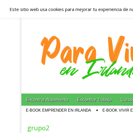
Este sitio web usa cookies para mejorar tu experiencia de n
Españoles en Irl
Irlanda – Aloja
Blog dedicado a los que viven, estudian y trabajan e
Skip to content
Encontrar Alojamiento
Encontrar Trabajo
Cursos
Main menu
E-BOOK EMPRENDER EN IRLANDA
E-BOOK VIVIR 
Sub menu
grupo2