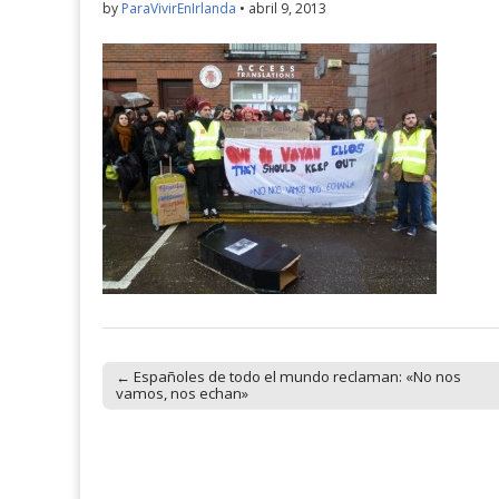
by
ParaVivirEnIrlanda
•
abril 9, 2013
← Españoles de todo el mundo reclaman: «No nos
Post navigation
vamos, nos echan»