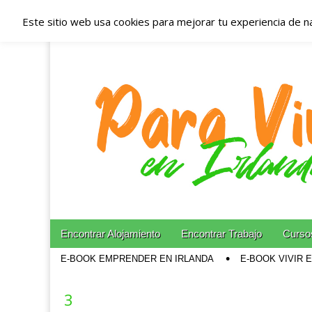
Este sitio web usa cookies para mejorar tu experiencia de n
Españoles en Irl
Irlanda – Aloja
Blog dedicado a los que viven, estudian y trabajan e
Skip to content
Encontrar Alojamiento
Encontrar Trabajo
Cursos
Main menu
E-BOOK EMPRENDER EN IRLANDA
E-BOOK VIVIR 
Sub menu
3