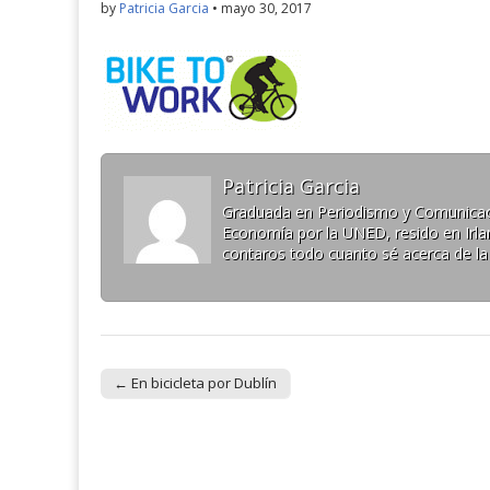
by
Patricia Garcia
•
mayo 30, 2017
Patricia Garcia
Graduada en Periodismo y Comunicaci
Economía por la UNED, resido en Irlan
contaros todo cuanto sé acerca de la
← En bicicleta por Dublín
Post navigation