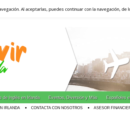
avegación. Al aceptarlas, puedes continuar con la navegación, de 
anda – Vivir en Irla
miento en Irlanda
n Irlanda!
 de Inglés en Irlanda
Eventos, Diversión y Más
Españoles e
EN IRLANDA
CONTACTA CON NOSOTROS
ASESOR FINANCIE