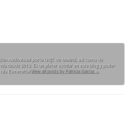
ón Audiovisual por la URJC de Madrid, así como de
da desde 2013. Es un placer escribir en este blog y poder
 isla Esmeralda!
View all posts by Patricia Garcia
→