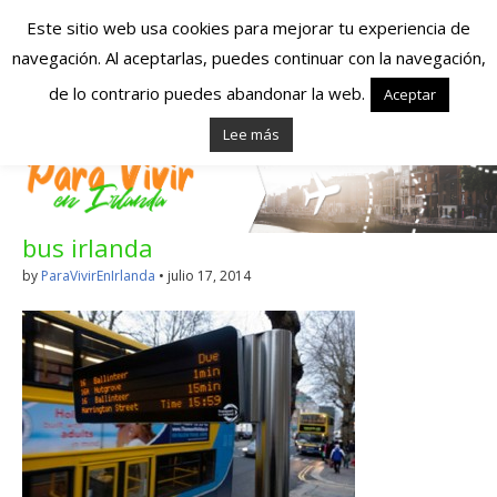
Este sitio web usa cookies para mejorar tu experiencia de
navegación. Al aceptarlas, puedes continuar con la navegación,
Españoles en
de lo contrario puedes abandonar la web.
Aceptar
Lee más
Irlanda – Vivir en
Irlanda – Trabajo
bus irlanda
en Irlanda –
by
ParaVivirEnIrlanda
•
julio 17, 2014
Alojamiento en
Irlanda
Blog dedicado a los que viven, estudian y trabajan en
Irlanda!