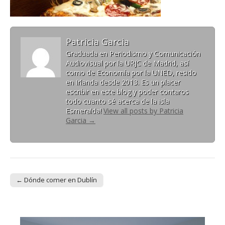
Patricia Garcia
Graduada en Periodismo y Comunicación
Audiovisual por la URJC de Madrid, así
como de Economía por la UNED, resido
en Irlanda desde 2013. Es un placer
escribir en este blog y poder contaros
todo cuanto sé acerca de la isla
Esmeralda!
View all posts by Patricia
Garcia
→
← Dónde comer en Dublín
Post navigation