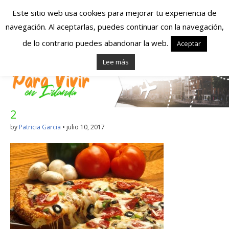
Este sitio web usa cookies para mejorar tu experiencia de
navegación. Al aceptarlas, puedes continuar con la navegación,
Españoles en
de lo contrario puedes abandonar la web.
Aceptar
Lee más
Irlanda – Vivir en
Irlanda – Trabajo
2
en Irlanda –
by
Patricia Garcia
•
julio 10, 2017
Alojamiento en
Irlanda
Blog dedicado a los que viven, estudian y trabajan en
Irlanda!