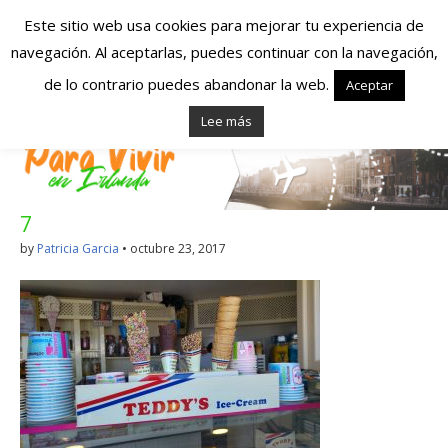
Este sitio web usa cookies para mejorar tu experiencia de
navegación. Al aceptarlas, puedes continuar con la navegación,
Españoles en
de lo contrario puedes abandonar la web.
Aceptar
Lee más
Irlanda – Vivir en
Irlanda – Trabajo
7
en Irlanda –
by
Patricia Garcia
•
octubre 23, 2017
Alojamiento en
Irlanda
Blog dedicado a los que viven, estudian y trabajan en
Irlanda!