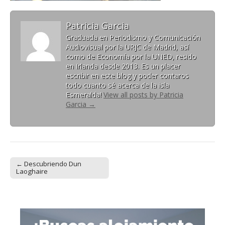
Patricia Garcia
Graduada en Periodismo y Comunicación
Audiovisual por la URJC de Madrid, así
como de Economía por la UNED, resido
en Irlanda desde 2013. Es un placer
escribir en este blog y poder contaros
todo cuanto sé acerca de la isla
Esmeralda!
View all posts by Patricia
Garcia
→
← Descubriendo Dun
Post navigation
Laoghaire