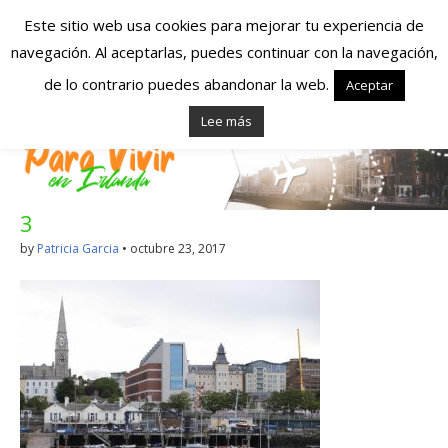
Este sitio web usa cookies para mejorar tu experiencia de
navegación. Al aceptarlas, puedes continuar con la navegación,
Españoles en
de lo contrario puedes abandonar la web.
Aceptar
Lee más
Irlanda – Vivir en
Irlanda – Trabajo
3
en Irlanda –
by
Patricia Garcia
•
octubre 23, 2017
Alojamiento en
Irlanda
Blog dedicado a los que viven, estudian y trabajan en
Irlanda!