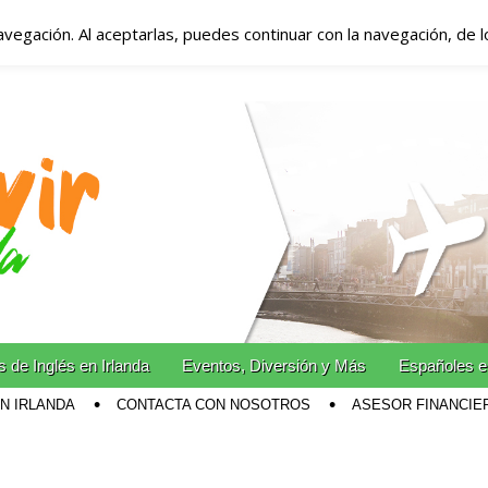
avegación. Al aceptarlas, puedes continuar con la navegación, de 
anda – Vivir en Irla
miento en Irlanda
n Irlanda!
 de Inglés en Irlanda
Eventos, Diversión y Más
Españoles e
EN IRLANDA
CONTACTA CON NOSOTROS
ASESOR FINANCIE