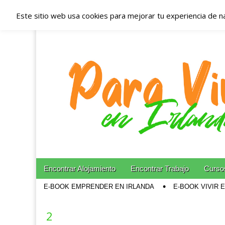
Este sitio web usa cookies para mejorar tu experiencia de n
Españoles en Irl
Irlanda – Aloja
Blog dedicado a los que viven, estudian y trabajan e
Skip to content
Encontrar Alojamiento
Encontrar Trabajo
Cursos
Main menu
E-BOOK EMPRENDER EN IRLANDA
E-BOOK VIVIR 
Sub menu
2