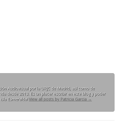
ón Audiovisual por la URJC de Madrid, así como de
da desde 2013. Es un placer escribir en este blog y poder
 isla Esmeralda!
View all posts by Patricia Garcia
→