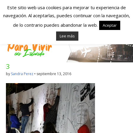
Este sitio web usa cookies para mejorar tu experiencia de
navegación. Al aceptarlas, puedes continuar con la navegación,
Españoles en
de lo contrario puedes abandonar la web.
Aceptar
Lee más
Irlanda – Vivir en
Irlanda – Trabajo
3
en Irlanda –
by
Sandra Perez
•
septiembre 13, 2016
Alojamiento en
Irlanda
Blog dedicado a los que viven, estudian y trabajan en
Irlanda!