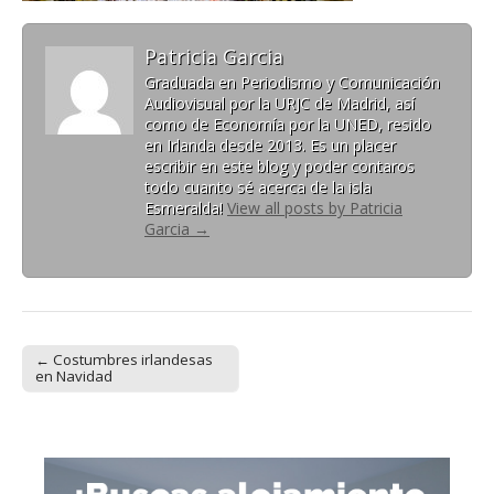
Patricia Garcia
Graduada en Periodismo y Comunicación
Audiovisual por la URJC de Madrid, así
como de Economía por la UNED, resido
en Irlanda desde 2013. Es un placer
escribir en este blog y poder contaros
todo cuanto sé acerca de la isla
Esmeralda!
View all posts by Patricia
Garcia
→
← Costumbres irlandesas
Post navigation
en Navidad