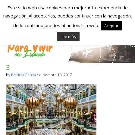
Este sitio web usa cookies para mejorar tu experiencia de
navegación. Al aceptarlas, puedes continuar con la navegación,
Españoles en
de lo contrario puedes abandonar la web.
Aceptar
Lee más
Irlanda – Vivir en
Irlanda – Trabajo
3
en Irlanda –
by
Patricia Garcia
•
diciembre 13, 2017
Alojamiento en
Irlanda
Blog dedicado a los que viven, estudian y trabajan en
Irlanda!