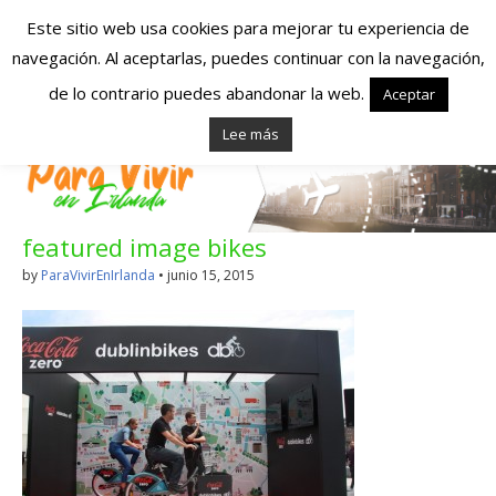
Este sitio web usa cookies para mejorar tu experiencia de
navegación. Al aceptarlas, puedes continuar con la navegación,
Españoles en
de lo contrario puedes abandonar la web.
Aceptar
Lee más
Irlanda – Vivir en
Irlanda – Trabajo
featured image bikes
en Irlanda –
by
ParaVivirEnIrlanda
•
junio 15, 2015
Alojamiento en
Irlanda
Blog dedicado a los que viven, estudian y trabajan en
Irlanda!