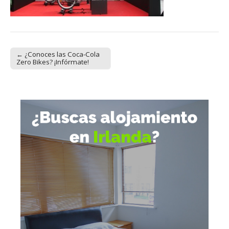
← ¿Conoces las Coca-Cola
Post navigation
Zero Bikes? ¡Infórmate!