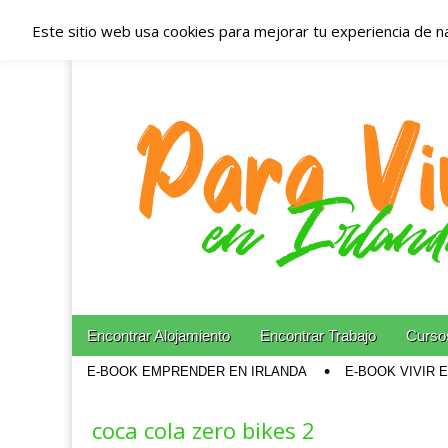
Este sitio web usa cookies para mejorar tu experiencia de n
Españoles en Irl
Irlanda – Aloja
Blog dedicado a los que viven, estudian y trabajan e
Skip to content
Encontrar Alojamiento
Encontrar Trabajo
Cursos
Main menu
E-BOOK EMPRENDER EN IRLANDA
E-BOOK VIVIR 
Sub menu
coca cola zero bikes 2