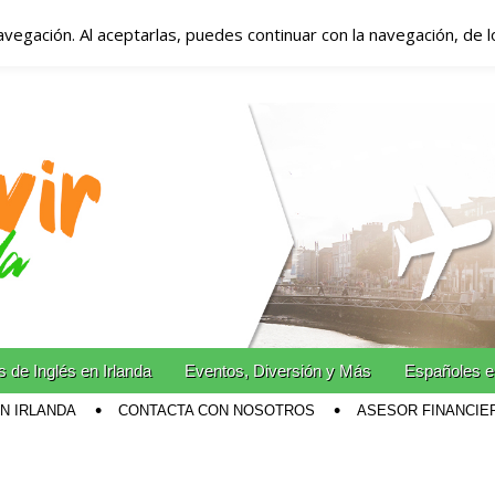
avegación. Al aceptarlas, puedes continuar con la navegación, de 
anda – Vivir en Irla
miento en Irlanda
n Irlanda!
 de Inglés en Irlanda
Eventos, Diversión y Más
Españoles e
EN IRLANDA
CONTACTA CON NOSOTROS
ASESOR FINANCIE