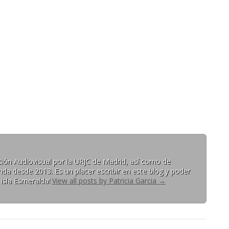
ón Audiovisual por la URJC de Madrid, así como de
da desde 2013. Es un placer escribir en este blog y poder
 isla Esmeralda!
View all posts by Patricia Garcia
→