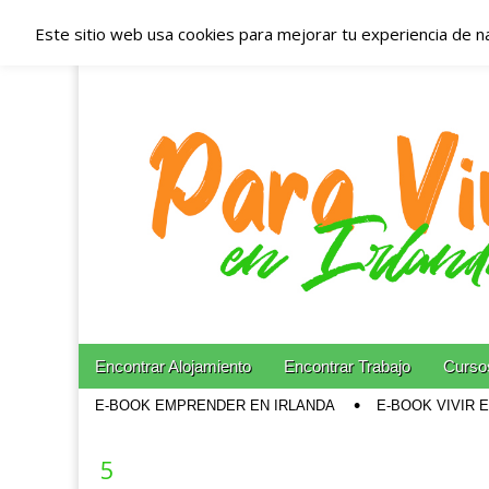
Este sitio web usa cookies para mejorar tu experiencia de n
Españoles en Irl
Irlanda – Aloja
Blog dedicado a los que viven, estudian y trabajan e
Skip to content
Encontrar Alojamiento
Encontrar Trabajo
Cursos
Main menu
E-BOOK EMPRENDER EN IRLANDA
E-BOOK VIVIR 
Sub menu
5