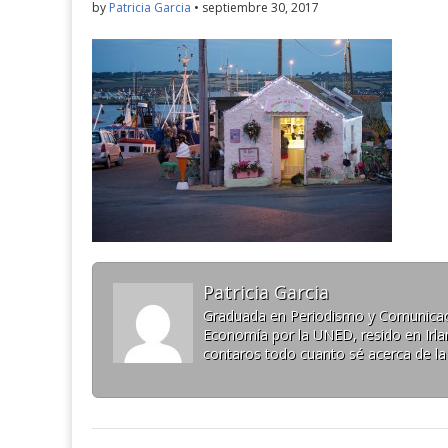
by
Patricia Garcia
•
septiembre 30, 2017
Patricia Garcia
Graduada en Periodismo y Comunicaci
Economía por la UNED, resido en Irlan
contaros todo cuanto sé acerca de la