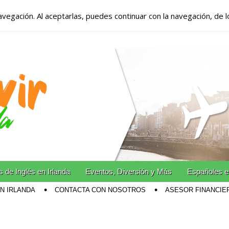
avegación. Al aceptarlas, puedes continuar con la navegación, de 
anda – Vivir en Irla
miento en Irlanda
n Irlanda!
 de Inglés en Irlanda
Eventos, Diversión y Más
Españoles e
EN IRLANDA
CONTACTA CON NOSOTROS
ASESOR FINANCIE