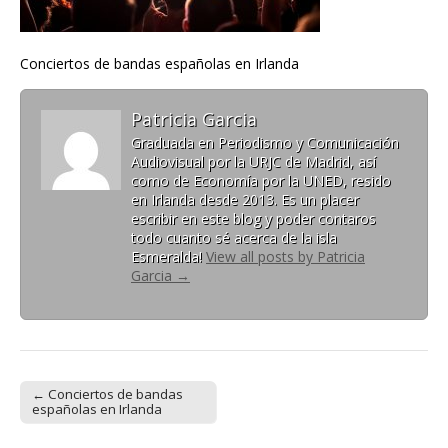
Conciertos de bandas españolas en Irlanda
Patricia Garcia
Graduada en Periodismo y Comunicación
Audiovisual por la URJC de Madrid, así
como de Economía por la UNED, resido
en Irlanda desde 2013. Es un placer
escribir en este blog y poder contaros
todo cuanto sé acerca de la isla
Esmeralda!
View all posts by Patricia
Garcia
→
← Conciertos de bandas
Post navigation
españolas en Irlanda