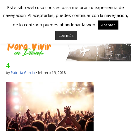
Este sitio web usa cookies para mejorar tu experiencia de
navegación. Al aceptarlas, puedes continuar con la navegación,
Españoles en
de lo contrario puedes abandonar la web.
Aceptar
Lee más
Irlanda – Vivir en
Irlanda – Trabajo
4
en Irlanda –
by
Patricia Garcia
•
febrero 19, 2018
Alojamiento en
Irlanda
Blog dedicado a los que viven, estudian y trabajan en
Irlanda!