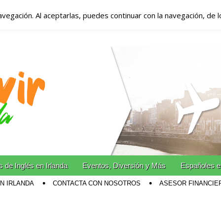
avegación. Al aceptarlas, puedes continuar con la navegación, de 
anda – Vivir en Irla
miento en Irlanda
n Irlanda!
 de Inglés en Irlanda
Eventos, Diversión y Más
Españoles e
EN IRLANDA
CONTACTA CON NOSOTROS
ASESOR FINANCIE