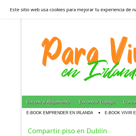
Este sitio web usa cookies para mejorar tu experiencia de n
Españoles en Irl
Irlanda – Aloja
Blog dedicado a los que viven, estudian y trabajan e
Skip to content
Encontrar Alojamiento
Encontrar Trabajo
Cursos
Main menu
E-BOOK EMPRENDER EN IRLANDA
E-BOOK VIVIR 
Sub menu
Compartir piso en Dublín