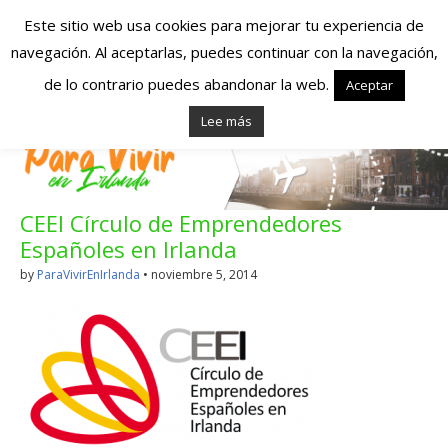
Este sitio web usa cookies para mejorar tu experiencia de
navegación. Al aceptarlas, puedes continuar con la navegación,
Españoles en
de lo contrario puedes abandonar la web.
Aceptar
Lee más
Irlanda – Vivir en
Irlanda – Trabajo
CEEI Círculo de Emprendedores
en Irlanda –
Españoles en Irlanda
Alojamiento en
by
ParaVivirEnIrlanda
•
noviembre 5, 2014
Irlanda
Blog dedicado a los que viven, estudian y trabajan en
Irlanda!