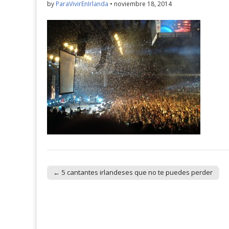
by
ParaVivirEnIrlanda
•
noviembre 18, 2014
← 5 cantantes irlandeses que no te puedes perder
Post navigation