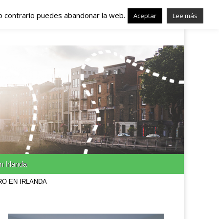
lo contrario puedes abandonar la web.
nda – Trabajo en
Aceptar
Lee más
n Irlanda
RO EN IRLANDA