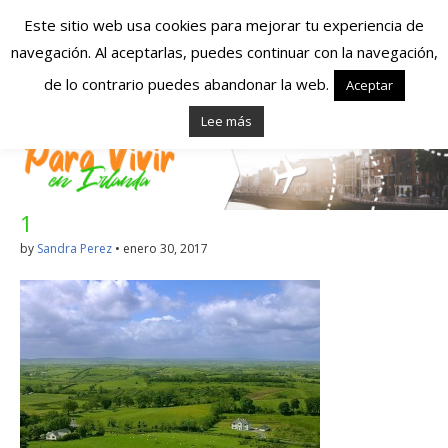
Este sitio web usa cookies para mejorar tu experiencia de
navegación. Al aceptarlas, puedes continuar con la navegación,
Españoles en
de lo contrario puedes abandonar la web.
Aceptar
Lee más
Irlanda – Vivir en
Irlanda – Trabajo
1
en Irlanda –
by
Sandra Perez
•
enero 30, 2017
Alojamiento en
Irlanda
Blog dedicado a los que viven, estudian y trabajan en
Irlanda!