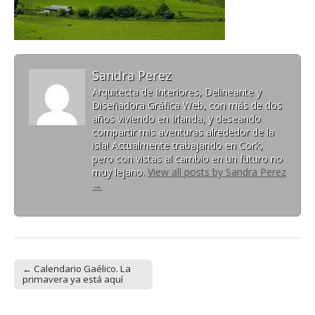
Sandra Perez
Arquitecta de Interiores, Delineante y
Diseñadora Gráfica Web, con más de dos
años viviendo en Irlanda, y deseando
compartir mis aventuras alrededor de la
isla! Actualmente trabajando en Cork,
pero con vistas al cambio en un futuro no
muy lejano.
View all posts by Sandra Perez
→
← Calendario Gaélico. La
Post navigation
primavera ya está aquí