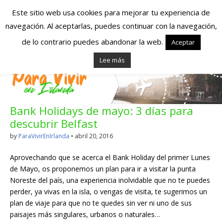
Este sitio web usa cookies para mejorar tu experiencia de
navegación. Al aceptarlas, puedes continuar con la navegación,
Españoles en
de lo contrario puedes abandonar la web.
Aceptar
Lee más
Irlanda – Vivir en
Irlanda – Trabajo
Bank Holidays de mayo: 3 días para
en Irlanda –
descubrir Belfast
Alojamiento en
by
ParaVivirEnIrlanda
•
abril 20, 2016
Irlanda
Aprovechando que se acerca el Bank Holiday del primer Lunes
de Mayo, os proponemos un plan para ir a visitar la punta
Noreste del país, una experiencia inolvidable que no te puedes
Blog dedicado a los que viven, estudian y trabajan en
perder, ya vivas en la isla, o vengas de visita, te sugerimos un
Irlanda!
plan de viaje para que no te quedes sin ver ni uno de sus
paisajes más singulares, urbanos o naturales…