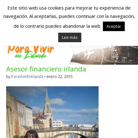
Este sitio web usa cookies para mejorar tu experiencia de
navegación. Al aceptarlas, puedes continuar con la navegación,
Españoles en
de lo contrario puedes abandonar la web.
Aceptar
Lee más
Irlanda – Vivir en
Irlanda – Trabajo
Asesor financiero irlanda
en Irlanda –
by
ParaVivirEnIrlanda
•
enero 22, 2015
Alojamiento en
Irlanda
Blog dedicado a los que viven, estudian y trabajan en
Irlanda!