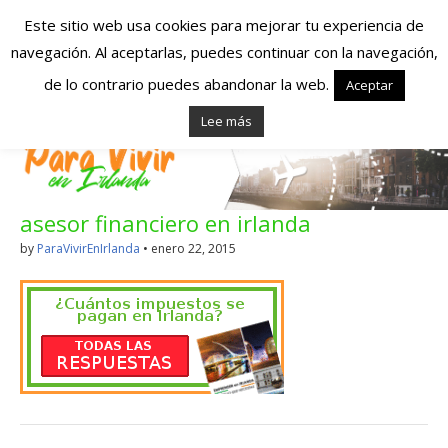
Este sitio web usa cookies para mejorar tu experiencia de
navegación. Al aceptarlas, puedes continuar con la navegación,
Españoles en
de lo contrario puedes abandonar la web.
Aceptar
Lee más
Irlanda – Vivir en
Irlanda – Trabajo
asesor financiero en irlanda
en Irlanda –
by
ParaVivirEnIrlanda
•
enero 22, 2015
Alojamiento en
Irlanda
Blog dedicado a los que viven, estudian y trabajan en
Irlanda!