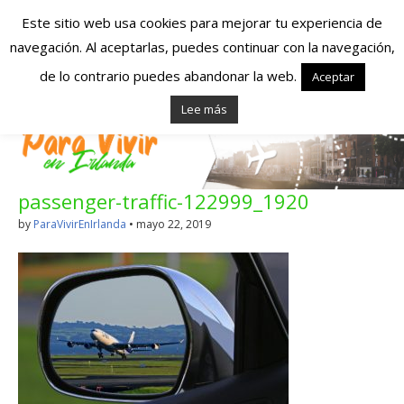
Este sitio web usa cookies para mejorar tu experiencia de
navegación. Al aceptarlas, puedes continuar con la navegación,
Españoles en
de lo contrario puedes abandonar la web.
Aceptar
Lee más
Irlanda – Vivir en
Irlanda – Trabajo
passenger-traffic-122999_1920
en Irlanda –
by
ParaVivirEnIrlanda
•
mayo 22, 2019
Alojamiento en
Irlanda
Blog dedicado a los que viven, estudian y trabajan en
Irlanda!