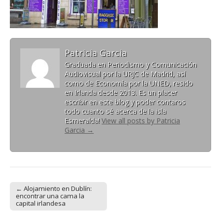
Patricia Garcia
Graduada en Periodismo y Comunicación
Audiovisual por la URJC de Madrid, así
como de Economía por la UNED, resido
en Irlanda desde 2013. Es un placer
escribir en este blog y poder contaros
todo cuanto sé acerca de la isla
Esmeralda!
View all posts by Patricia
Garcia
→
← Alojamiento en Dublín:
Post navigation
encontrar una cama la
capital irlandesa