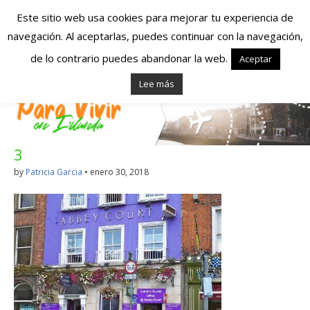
Este sitio web usa cookies para mejorar tu experiencia de
navegación. Al aceptarlas, puedes continuar con la navegación,
Españoles en
de lo contrario puedes abandonar la web.
Aceptar
Lee más
Irlanda – Vivir en
Irlanda – Trabajo
3
en Irlanda –
by
Patricia Garcia
•
enero 30, 2018
Alojamiento en
Irlanda
Blog dedicado a los que viven, estudian y trabajan en
Irlanda!