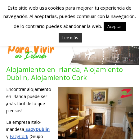
Este sitio web usa cookies para mejorar tu experiencia de
navegación. Al aceptarlas, puedes continuar con la navegación,
Españoles en
de lo contrario puedes abandonar la web.
Aceptar
Lee más
Irlanda – Vivir en
Irlanda – Trabajo
Alojamiento en Irlanda, Alojamiento
en Irlanda –
Dublin, Alojamiento Cork
Alojamiento en
Encontrar alojamiento
en Irlanda puede ser
Irlanda
¡más fácil de lo que
piensas!
Blog dedicado a los que viven, estudian y trabajan en
La empresa italo-
Irlanda!
irlandesa
EazyDublin
y
EazyCork
(Grupo