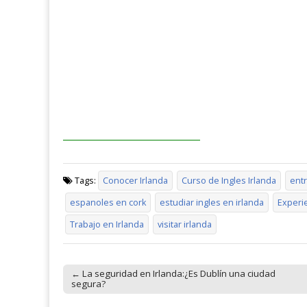
Tags:
Conocer Irlanda
Curso de Ingles Irlanda
entr
espanoles en cork
estudiar ingles en irlanda
Experie
Trabajo en Irlanda
visitar irlanda
← La seguridad en Irlanda:¿Es Dublín una ciudad
Post navigation
segura?