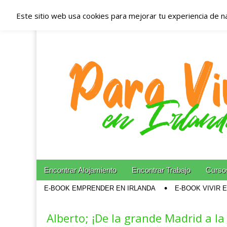
Este sitio web usa cookies para mejorar tu experiencia de n
Españoles en Irl
Irlanda – Aloja
Blog dedicado a los que viven, estudian y trabajan e
Skip to content
Encontrar Alojamiento
Encontrar Trabajo
Cursos
Main menu
E-BOOK EMPRENDER EN IRLANDA
E-BOOK VIVIR 
Sub menu
Alberto; ¡De la grande Madrid a l