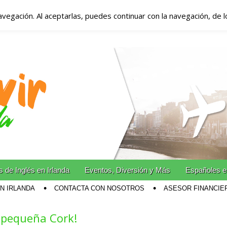
avegación. Al aceptarlas, puedes continuar con la navegación, de 
anda – Vivir en Irla
miento en Irlanda
n Irlanda!
 de Inglés en Irlanda
Eventos, Diversión y Más
Españoles e
EN IRLANDA
CONTACTA CON NOSOTROS
ASESOR FINANCIE
a pequeña Cork!