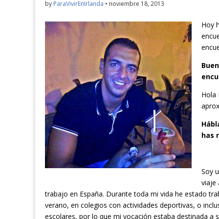
by
ParaVivirEnIrlanda
•
noviembre 18, 2013
Hoy h
encue
encue
Buen
encue
Hola 
apro
Hábl
has 
Soy u
viaje
trabajo en España. Durante toda mi vida he estado tr
verano, en colegios con actividades deportivas, o inc
escolares, por lo que mi vocación estaba destinada a s