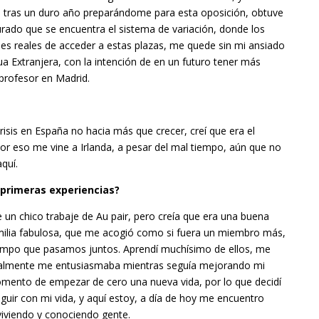
a, tras un duro año preparándome para esta oposición, obtuve
turado que se encuentra el sistema de variación, donde los
es reales de acceder a estas plazas, me quede sin mi ansiado
ua Extranjera, con la intención de en un futuro tener más
profesor en Madrid.
isis en España no hacia más que crecer, creí que era el
or eso me vine a Irlanda, a pesar del mal tiempo, aún que no
quí.
 primeras experiencias?
e un chico trabaje de Au pair, pero creía que era una buena
amilia fabulosa, que me acogió como si fuera un miembro más,
iempo que pasamos juntos. Aprendí muchísimo de ellos, me
realmente me entusiasmaba mientras seguía mejorando mi
mento de empezar de cero una nueva vida, por lo que decidí
guir con mi vida, y aquí estoy, a día de hoy me encuentro
viviendo y conociendo gente.