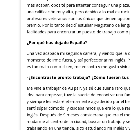
más acabar, oposité para intentar conseguir una plaz
una calificación muy alta, pero debido a lo mal estruc
profesores veteranos son los únicos que tienen opcion
premio. Por lo tanto decidí estudiar Magisterio de leng
facilidades para encontrar un puesto de trabajo como 
¿Por qué has dejado España?
Una vez acabada mi segunda carrera, y viendo que la cr
momento de irme fuera, y así perfeccionar mi Inglés. P
es tan malo como dicen, me encanta y me gusta vivir a
-¿Encontraste pronto trabajo? ¿Cómo fueron tus
Me vine a trabajar de Au pair, ya sé que suena raro qu
idea para empezar, tuve la suerte de encontrar una f
y siempre les estaré eternamente agradecido por el t
sentí súper cómodo, y cuidaba niños que era lo que 
Inglés. Después de 9 meses consideraba que era el mo
mudarme al centro de la ciudad, buscar un trabajo y se
trabajando en una tienda, sigo estudiando mi Inglés y 