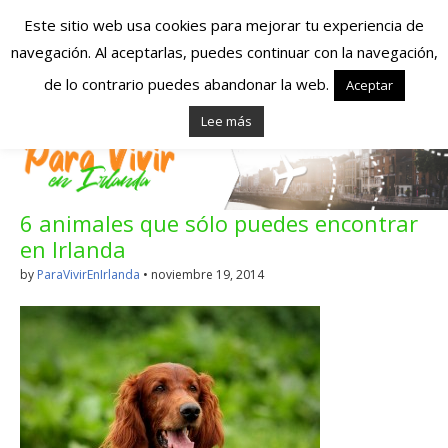
Este sitio web usa cookies para mejorar tu experiencia de
navegación. Al aceptarlas, puedes continuar con la navegación,
Españoles en
de lo contrario puedes abandonar la web.
Aceptar
Lee más
Irlanda – Vivir en
Irlanda – Trabajo
6 animales que sólo puedes encontrar
en Irlanda –
en Irlanda
Alojamiento en
by
ParaVivirEnIrlanda
•
noviembre 19, 2014
Irlanda
Blog dedicado a los que viven, estudian y trabajan en
Irlanda!