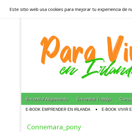
Este sitio web usa cookies para mejorar tu experiencia de n
Españoles en Irl
Irlanda – Aloja
Blog dedicado a los que viven, estudian y trabajan e
Skip to content
Encontrar Alojamiento
Encontrar Trabajo
Cursos
Main menu
E-BOOK EMPRENDER EN IRLANDA
E-BOOK VIVIR 
Sub menu
Connemara_pony