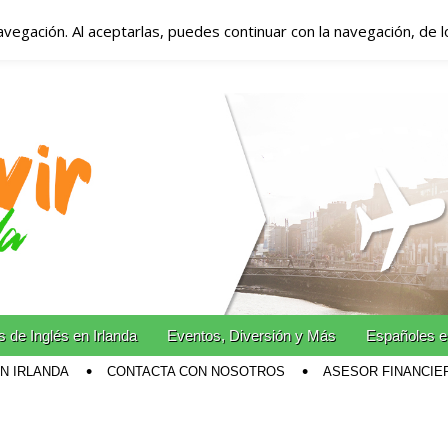
avegación. Al aceptarlas, puedes continuar con la navegación, de 
anda – Vivir en Irla
miento en Irlanda
n Irlanda!
 de Inglés en Irlanda
Eventos, Diversión y Más
Españoles e
EN IRLANDA
CONTACTA CON NOSOTROS
ASESOR FINANCIE