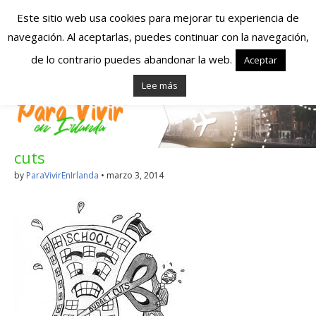
Este sitio web usa cookies para mejorar tu experiencia de
navegación. Al aceptarlas, puedes continuar con la navegación,
Españoles en
de lo contrario puedes abandonar la web.
Aceptar
Lee más
Irlanda – Vivir en
Irlanda – Trabajo
cuts
en Irlanda –
by
ParaVivirEnIrlanda
•
marzo 3, 2014
Alojamiento en
Irlanda
Blog dedicado a los que viven, estudian y trabajan en
Irlanda!