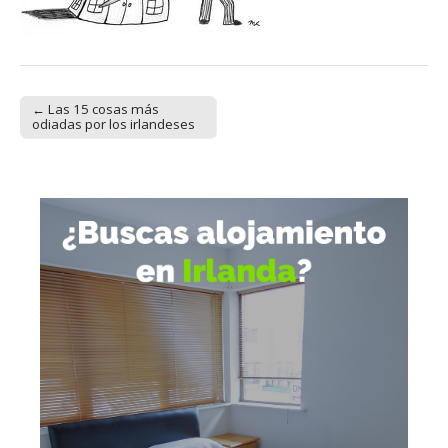
← Las 15 cosas más
Post navigation
odiadas por los irlandeses