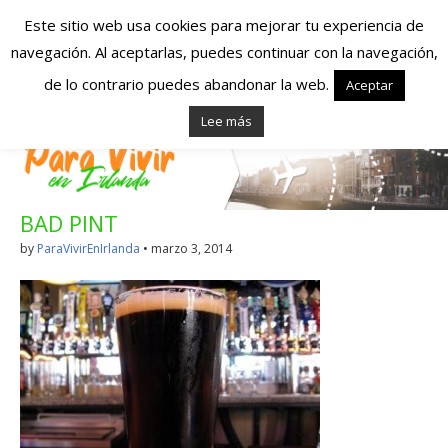
Este sitio web usa cookies para mejorar tu experiencia de
navegación. Al aceptarlas, puedes continuar con la navegación,
Españoles en
de lo contrario puedes abandonar la web.
Aceptar
Lee más
Irlanda – Vivir en
Irlanda – Trabajo
BAD PINT
en Irlanda –
by
ParaVivirEnIrlanda
•
marzo 3, 2014
Alojamiento en
Irlanda
Blog dedicado a los que viven, estudian y trabajan en
Irlanda!