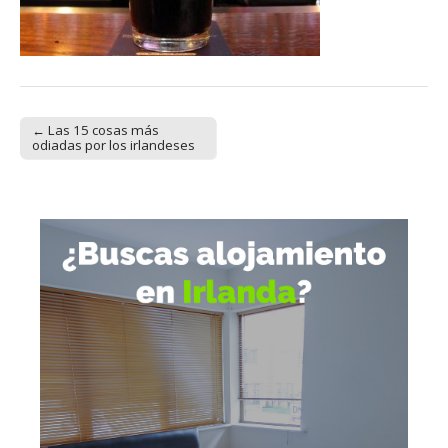
← Las 15 cosas más
Post navigation
odiadas por los irlandeses