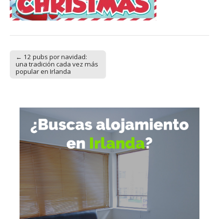
← 12 pubs por navidad:
Post navigation
una tradición cada vez más
popular en Irlanda