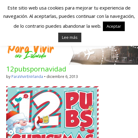
Este sitio web usa cookies para mejorar tu experiencia de
navegación. Al aceptarlas, puedes continuar con la navegación,
Españoles en
de lo contrario puedes abandonar la web.
Aceptar
Lee más
Irlanda – Vivir en
Irlanda – Trabajo
12pubspornavidad
en Irlanda –
by
ParaVivirEnIrlanda
•
diciembre 6, 2013
Alojamiento en
Irlanda
Blog dedicado a los que viven, estudian y trabajan en
Irlanda!