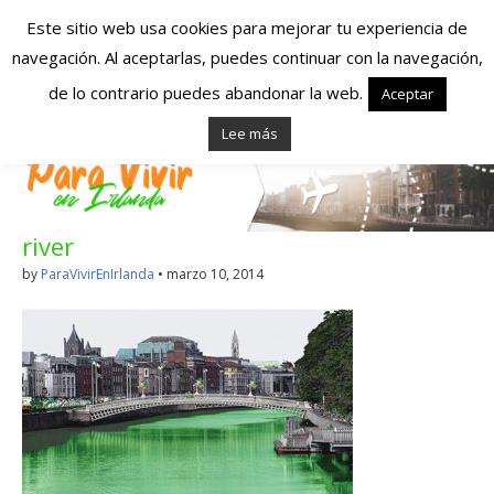
Este sitio web usa cookies para mejorar tu experiencia de
navegación. Al aceptarlas, puedes continuar con la navegación,
Españoles en
de lo contrario puedes abandonar la web.
Aceptar
Lee más
Irlanda – Vivir en
Irlanda – Trabajo
river
en Irlanda –
by
ParaVivirEnIrlanda
•
marzo 10, 2014
Alojamiento en
Irlanda
Blog dedicado a los que viven, estudian y trabajan en
Irlanda!